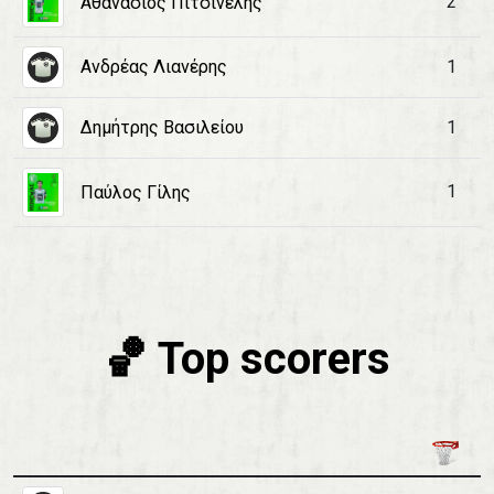
2
Αθανάσιος Πιτσινέλης
Ανδρέας Λιανέρης
1
Δημήτρης Βασιλείου
1
1
Παύλος Γίλης
🏀 Top scorers