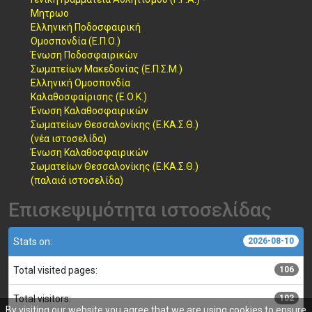
Μητρωο
Ελληνική Ποδοσφαιρική
Ομοσπονδία (Ε.Π.Ο.)
Ένωση Ποδοσφαιρικών
Σωματείων Μακεδονίας (Ε.Π.Σ.Μ.)
Ελληνική Ομοσπονδία
Καλαθοσφαίρισης (Ε.Ο.Κ.)
Ένωση Καλαθοσφαιρικών
Σωματείων Θεσσαλονίκης (Ε.ΚΑ.Σ.Θ.)
(νέα ιστοσελίδα)
Ένωση Καλαθοσφαιρικών
Σωματείων Θεσσαλονίκης (Ε.ΚΑ.Σ.Θ.)
(παλαιά ιστοσελίδα)
Επισκεψιμότητα ιστοσελίδας
Stats on:
2026-08-10
Total visited pages:
106
Total visitors:
102
By visiting our website you agree that we are using cookies to ensure