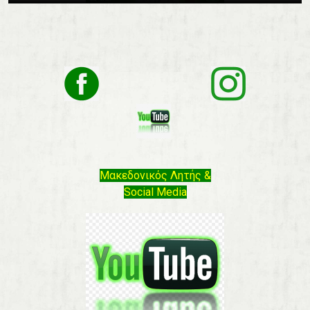
Μακεδονικός Λητής &
Social Media