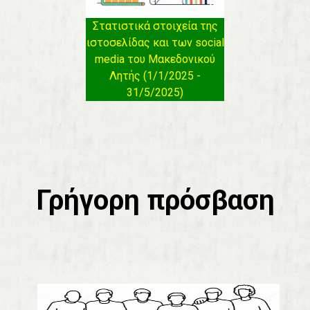
Στατιστικά στοιχεία της
ιστοσελίδας και των social
media του Μακεδονικού
Λητής (1/1/2025 -
31/5/2025)
Γρήγορη πρόσβαση