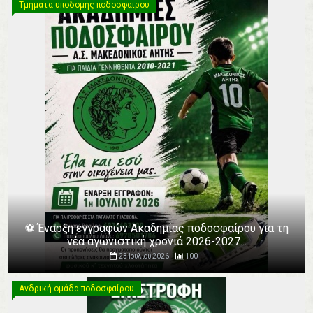
Τμήματα υποδομής ποδοσφαίρου
⚽️ Έναρξη εγγραφών Ακαδημίας ποδοσφαίρου για τη
νέα αγωνιστική χρονιά 2026-2027...
23 Ιουλίου 2026
100
Ανδρική ομάδα ποδοσφαίρου
Ανδρική ομάδα ποδοσφαίρου