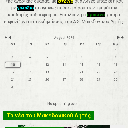
της ανδρικής ομάδας, με
κίτρινο
οι αγώνες μπάσκετ και
r
t
h
με
γαλάζιο
οι αγώνες ποδοσφαίρου των τμημάτων
υποδομής ποδοσφαίρου. Επιπλέον, με
πράσινο
χρώμα
εμφανίζονται οι εκδηλώσεις του Α.Σ. Μακεδονικού Λητής.
August 2026
Δευ
Τρι
Τετ
Πεμ
Παρ
Σαβ
Κυρ
1
2
3
4
5
6
7
8
9
10
11
12
13
14
15
16
17
18
19
20
21
22
23
24
25
26
27
28
29
30
31
No upcoming event!
Τα νέα του Μακεδονικού Λητής