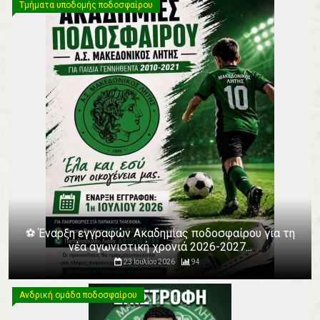
Τμήματα υποδομής ποδοσφαίρου
⚽️ Έναρξη εγγραφών Ακαδημίας ποδοσφαίρου για τη
νέα αγωνιστική χρονιά 2026-2027...
23 Ιουλίου 2026
94
Ανδρική ομάδα ποδοσφαίρου
Ανδρική ομάδα ποδοσφαίρου