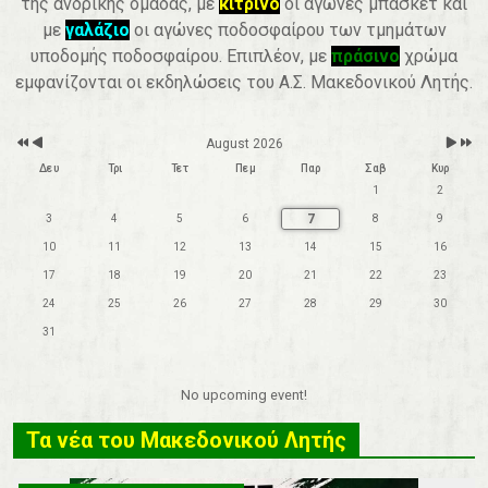
της ανδρικής ομάδας, με
κίτρινο
οι αγώνες μπάσκετ και
r
t
h
με
γαλάζιο
οι αγώνες ποδοσφαίρου των τμημάτων
υποδομής ποδοσφαίρου. Επιπλέον, με
πράσινο
χρώμα
εμφανίζονται οι εκδηλώσεις του Α.Σ. Μακεδονικού Λητής.
August 2026
Δευ
Τρι
Τετ
Πεμ
Παρ
Σαβ
Κυρ
1
2
7
3
4
5
6
8
9
10
11
12
13
14
15
16
17
18
19
20
21
22
23
24
25
26
27
28
29
30
31
No upcoming event!
Τα νέα του Μακεδονικού Λητής