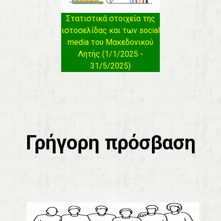
Στατιστικά στοιχεία της
ιστοσελίδας και των social
media του Μακεδονικού
Λητής (1/1/2025 -
31/5/2025)
Γρήγορη πρόσβαση