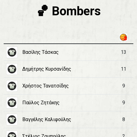
🏀 Bombers
Βασίλης Τάσκας
13
Δημήτρης Κυρσανίδης
11
Χρήστος Τανατσίδης
9
Παύλος Ζητάκης
9
Βαγγέλης Καλιφούλης
8
Στέλιος Ζαμπούλης
2