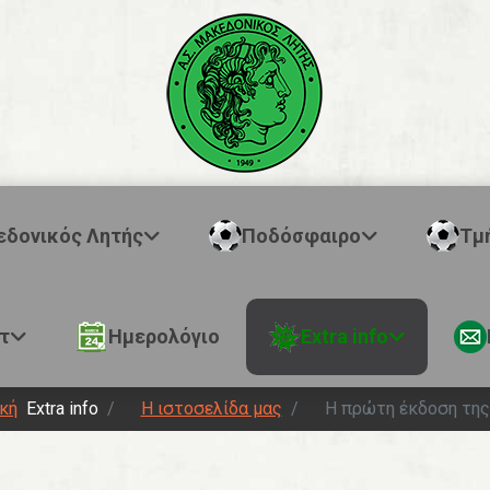
εδονικός Λητής
Ποδόσφαιρο
Τμ
τ
Ημερολόγιο
Extra info
κή
Extra info
Η ιστοσελίδα μας
Η πρώτη έκδοση της