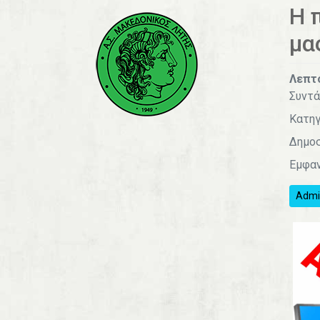
Η 
μα
Λεπτ
Συντά
Κατηγ
Δημοσ
Εμφαν
Admin