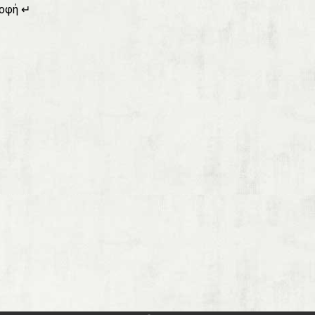
οφή ↵