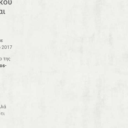
κού
αι
με
ό 2017
p της
os-
λλά
ότι