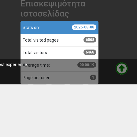
Επισκεψιμότητα
ιστοσελίδας
Stats on:
2026-08-08
Total visited pages:
6508
Total visitors:
6468
est experience.
Average time:
00:00:19
Page per user:
1