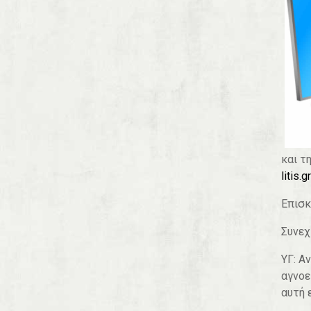
και τ
litis.gr
Επισκ
Συνεχ
ΥΓ: Α
αγνοε
αυτή 