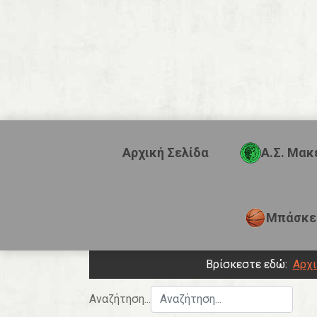
Αρχική Σελίδα
Α.Σ. Μακ
Μπάσκε
Βρίσκεστε εδώ:
Αρχι
Αναζήτηση...