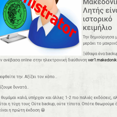
Μακεδονι
Λητής είν
ιστορικό
κειμήλιο
Την δημιούργησα 
μεράκι το μακριν
Ξέθαψα ένα backu
ην ανέβασα online στην ηλεκτρονική διεύθυνση
ver1.makedonik
εφθείτε την. Αξίζει τον κόπο…
ίζουμε δυνατά...
ν θυμάμαι καλά, υπήρχαν και άλλες 1-2 πιο παλιές εκδόσεις, α
ίται η τύχη τους Ούτε backup, ούτε τίποτα. Οπότε θεωρούμε 
είναι η πρώτη έκδοση 😁