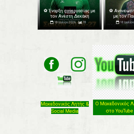
⚽️ Έναρξη συνεργασίας με
⚽️ Ανανέωσ
τον Ανέστη Δεκάκη
με τον Π
18 Ιουλίου 2026
78
18 Ιουλίο
Ο Μακεδονικός Λ
Μακεδονικός Λητής &
στο YouTube
Social Media