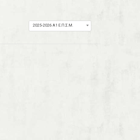
2025-2026 Α1 Ε.Π.Σ.Μ.