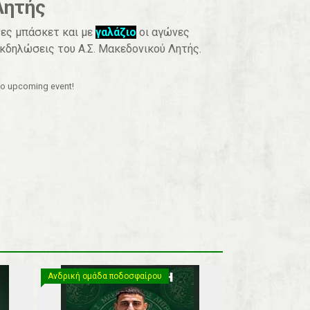
Λητής
νες μπάσκετ και με
γαλάζιο
οι αγώνες
κδηλώσεις του Α.Σ. Μακεδονικού Λητής.
o upcoming event!
Ανδρική ομάδα ποδοσφαίρου
Ανδρική ομάδα ποδοσφαίρου