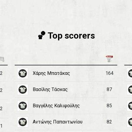
🏀 Top scorers
2
Χάρης Μπατάκας
164
Βασίλης Τάσκας
87
2
Βαγγέλης Καλιφούλης
85
2
Αντώνης Παπαντωνίου
82
1