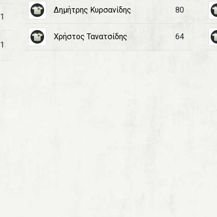
Δημήτρης Κυρσανίδης
80
1
Χρήστος Τανατσίδης
64
1