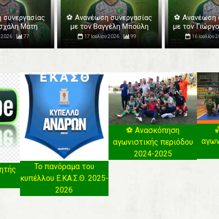
η συνεργασίας
⚽️ Ανανέωση συνεργασίας
⚽️ Ανανέωση 
ασχάλη Μάτη
με τον Βαγγέλη Μπούλη
με τον Γιώργ
υ 2026
77
17 Ιουλίου 2026
99
16 Ιουλίου 

⚽️ Ανασκόπηση
αγων
αγωνιστικής περιόδου
2024-2025
Το πανόραμα του
ητής
κυπέλλου Ε.ΚΑ.Σ.Θ. 2025-
2026