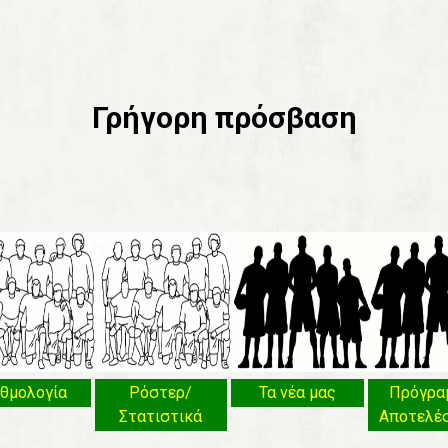
Γρήγορη πρόσβαση
θμολογία
Ρόστερ/
Τα νέα μας
Πρόγρα
Στατιστικά
Αποτελέ