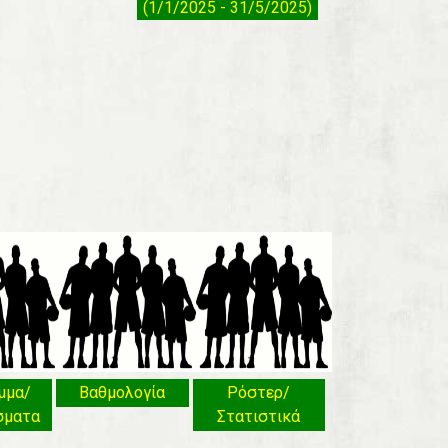
(1/1/2025 - 31/5/2025)
μμα/
Βαθμολογία
Ρόστερ/
σματα
Στατιστικά