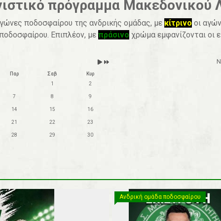
ιστικό πρόγραμμα Μακεδονικού 
n
a
t
r
γώνες ποδοσφαίρου της ανδρικής ομάδας, με
κίτρινο
οι αγώ
h
οδοσφαίρου. Επιπλέον, με
πράσινο
χρώμα εμφανίζονται οι ε
N
Παρ
Σαβ
Κυρ
1
2
7
8
9
14
15
16
21
22
23
28
29
30
Ανδρική ομάδα ποδοσφαίρου
Ανδρική ομάδα ποδοσφαίρου