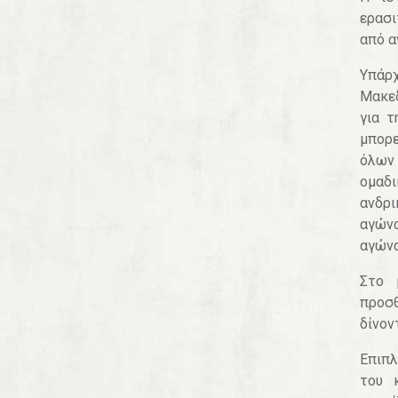
ερασι
από α
Υπάρ
Μακεδ
για τ
μπορε
όλων 
ομαδι
ανδρι
αγώνα
αγώνα
Στο 
προσθ
δίνον
Επιπλ
του 