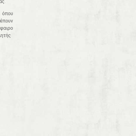
ας.
, όπου
λέπουν
σφαιρο
Λητής