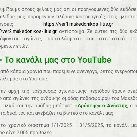
υμίζουμε στους φίλους μας ότι οι προηγούμενες δύο εκδόσε
ελίδας μας παραμένουν πλήρως λειτουργικές στις ηλεκτρ
ευθύνσεις
https://ver1.makedonikos-litis.gr
κ
//ver2.makedonikos-litis.gr
αντίστοιχα. Σε αυτές τις δύο εκ
ράφονται αγώνες, αποτελέσματα και στατιστικά στο
μένων ετών.
Το κανάλι μας στο YouTube
από κάποια χρόνια που παρέμεινε ανενεργό, φέτος ενεργοπο
νάλι μας στο YouTube.
ην αρχή της τρέχουσας αγωνιστικής περιόδου έχουν ανέ
ο από αγώνες της ανδρικής ομάδας ποδοσφαίρου του Μακεδ
, αλλά και την ομάδας μπάσκετ.
«Δράστης» ο Ανέστης
, ο 
 τα δικά του και ανεβάζει τα βίντεο στο κανάλι μας.
το χρονικό διάστημα 1/1/2025 – 31/5/2025, το κανάλι μ
be είχε 7.005 προβολές.