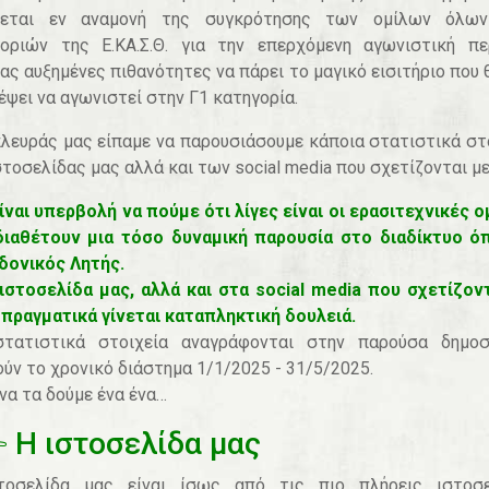
κεται εν αναμονή της συγκρότησης των ομίλων όλω
οριών της Ε.ΚΑ.Σ.Θ. για την επερχόμενη αγωνιστική πε
ας αυξημένες πιθανότητες να πάρει το μαγικό εισιτήριο που 
έψει να αγωνιστεί στην Γ1 κατηγορία.
λευράς μας είπαμε να παρουσιάσουμε κάποια στατιστικά στ
στοσελίδας μας αλλά και των social media που σχετίζονται με
ίναι υπερβολή να πούμε ότι λίγες είναι οι ερασιτεχνικές 
διαθέτουν μια τόσο δυναμική παρουσία στο διαδίκτυο ό
δονικός Λητής.
ιστοσελίδα μας, αλλά και στα social media που σχετίζον
 πραγματικά γίνεται καταπληκτική δουλειά.
στατιστικά στοιχεία αναγράφονται στην παρούσα δημοσί
ύν το χρονικό διάστημα 1/1/2025 - 31/5/2025.
να τα δούμε ένα ένα…
Η ιστοσελίδα μας
τοσελίδα μας είναι ίσως από τις πιο πλήρεις ιστοσε