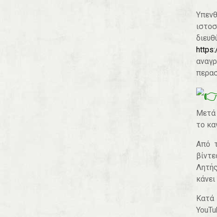
Υπενθ
ιστοσ
δι
https:
αναγ
περασ
Μετά 
το κα
Από τ
βίντε
Λητής
κάνει
Κατά 
YouTu