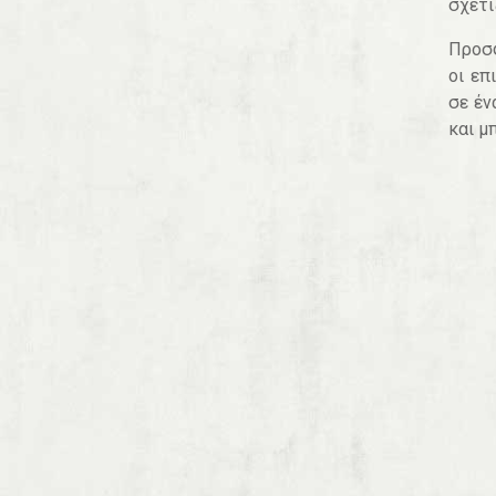
σχετί
Προσφ
οι επ
σε έν
και μ