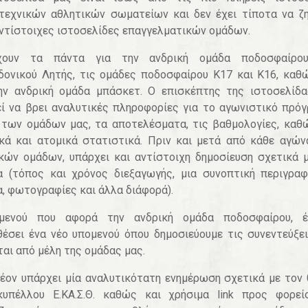
τεχνικών αθλητικών σωματείων και δεν έχει τίποτα να ζ
ντίστοιχες ιστοσελίδες επαγγελματικών ομάδων.
χουν τα πάντα για την ανδρική ομάδα ποδοσφαίρο
ονικού Λητής, τις ομάδες ποδοσφαίρου Κ17 και Κ16, καθ
ην ανδρική ομάδα μπάσκετ. Ο επισκέπτης της ιστοσελίδ
ί να βρει αναλυτικές πληροφορίες για το αγωνιστικό πρό
των ομάδων μας, τα αποτελέσματα, τις βαθμολογίες, καθ
κά και ατομικά στατιστικά. Πριν και μετά από κάθε αγώ
κών ομάδων, υπάρχει και αντίστοιχη δημοσίευση σχετικά 
 (τόπος και χρόνος διεξαγωγής, μια συνοπτική περιγρα
, φωτογραφίες και άλλα διάφορά).
μενού που αφορά την ανδρική ομάδα ποδοσφαίρου, έ
έσει ένα νέο υπομενού όπου δημοσιεύουμε τις συνεντεύξε
ται από μέλη της ομάδας μας.
έον υπάρχει μία αναλυτικότατη ενημέρωση σχετικά με τον
κυπέλλου Ε.ΚΑ.Σ.Θ. καθώς και χρήσιμα link προς φορεί