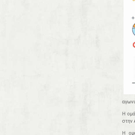
αγωνι
Η ομά
στην 
Η ομ