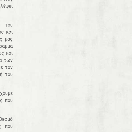
ηλέψει
υ του
ώς και
ας μας
γραμμα
ώς και
να των
με τον
φή του
χουμε
ις που
 θεσμό
ς που