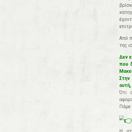
βρίσ
κατηγ
έχοντ
επιτρ
Από π
της ι
Δεν ε
που 
Μακε
Στην 
αυτή,
Ότι 
αφορο
Πάμε 
Η ισ