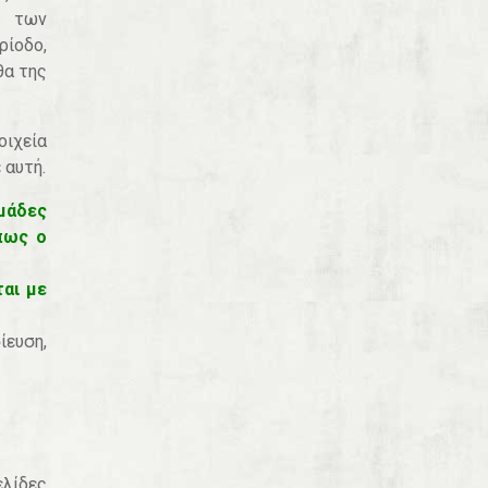
ν των
ρίοδο,
θα της
οιχεία
 αυτή.
ομάδες
πως ο
ται με
ευση,
λίδες