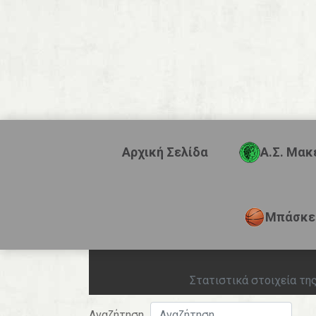
Αρχική Σελίδα
Α.Σ. Μακ
Μπάσκε
Στατιστικά στοιχεία της
Αναζήτηση...