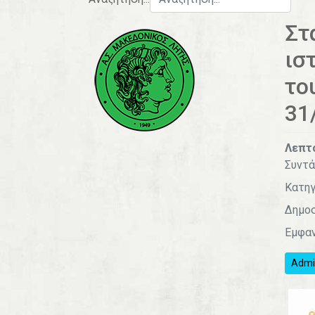
Στ
ισ
το
31
Λεπτ
Συντά
Κατηγ
Δημοσ
Εμφαν
Admin