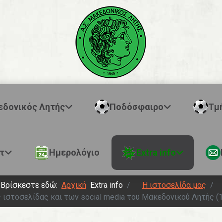
εδονικός Λητής
Ποδόσφαιρο
Τμ
τ
Ημερολόγιο
Extra info
Βρίσκεστε εδώ:
Αρχική
Extra info
Η ιστοσελίδα μας
 ιστοσελίδας και των social media του Μακεδονικού Λητής (