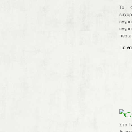
Το κ
ευχα
εγγρ
εγγρα
περιε
Για ν
Στο F
Ανέστ