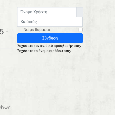
Όνομα Χρήστη
a
Κωδικός:
5 -
Να με θυμάσαι
Σύνδεση
Ξεχάσατε τον κωδικό πρόσβασής σας;
Ξεχάσατε το όνομα εισόδου σας;
μένων: