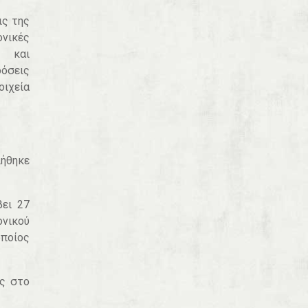
ις της
ονικές
αι
δόσεις
ιχεία
ιήθηκε
βει 27
ονικού
οποίος
ας στο