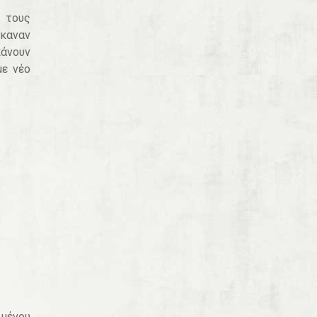
 τους
καναν
άνουν
με νέο
ιμένου