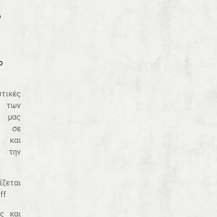
ο
ο
ικές
 των
μας
ν σε
 και
 την
ίζεται
ff
ς και