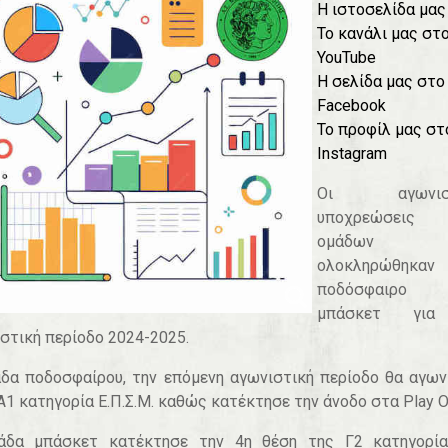
Η ιστοσελίδα μας
Το κανάλι μας στ
YouTube
Η σελίδα μας στο
Facebook
Το προφίλ μας στ
Instagram
Οι αγωνιστ
υποχρεώσεις
ομάδων 
ολοκληρώθηκα
ποδόσφαιρο
μπάσκετ για
στική περίοδο 2024-2025.
δα ποδοσφαίρου, την επόμενη αγωνιστική περίοδο θα αγων
Α1 κατηγορία Ε.Π.Σ.Μ. καθώς κατέκτησε την άνοδο στα Play O
άδα μπάσκετ κατέκτησε την 4η θέση της Γ2 κατηγορία