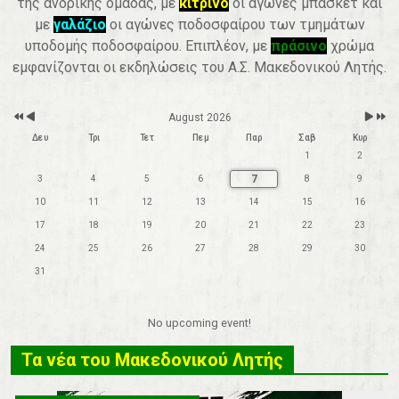
της ανδρικής ομάδας, με
κίτρινο
οι αγώνες μπάσκετ και
r
t
h
με
γαλάζιο
οι αγώνες ποδοσφαίρου των τμημάτων
υποδομής ποδοσφαίρου. Επιπλέον, με
πράσινο
χρώμα
εμφανίζονται οι εκδηλώσεις του Α.Σ. Μακεδονικού Λητής.
August 2026
Δευ
Τρι
Τετ
Πεμ
Παρ
Σαβ
Κυρ
1
2
7
3
4
5
6
8
9
10
11
12
13
14
15
16
17
18
19
20
21
22
23
24
25
26
27
28
29
30
31
No upcoming event!
Τα νέα του Μακεδονικού Λητής