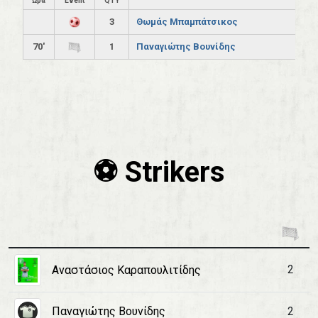
Ώρα
Event
QTY
3
Θωμάς Μπαμπάτσικος
70'
1
Παναγιώτης Βουνίδης
⚽️ Strikers
2
Αναστάσιος Καραπουλιτίδης
Παναγιώτης Βουνίδης
2