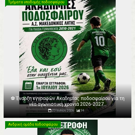
Τμήματα υποδομής ποδοσφαίρου
⚽️ Έναρξη εγγραφών Ακαδημίας ποδοσφαίρου για τη
νέα αγωνιστική χρονιά 2026-2027...
23 Ιουλίου 2026
94
Ανδρική ομάδα ποδοσφαίρου
Ανδρική ομάδα ποδοσφαίρου