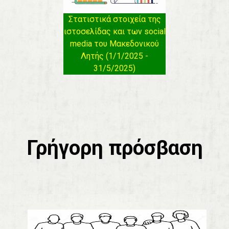
Στατιστικά στοιχεία της
ιστοσελίδας και των social
media του Μακεδονικού
Λητής (1/1/2025 -
31/5/2025)
Γρήγορη πρόσβαση