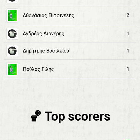
2
Αθανάσιος Πιτσινέλης
Ανδρέας Λιανέρης
1
Δημήτρης Βασιλείου
1
1
Παύλος Γίλης
🏀 Top scorers