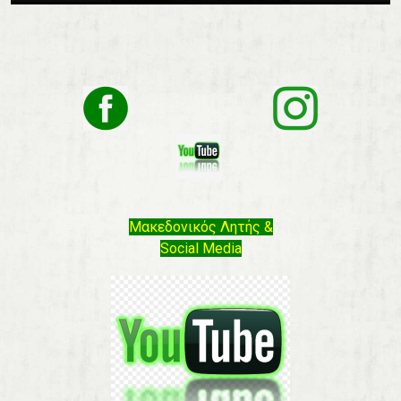
Μακεδονικός Λητής &
Social Media