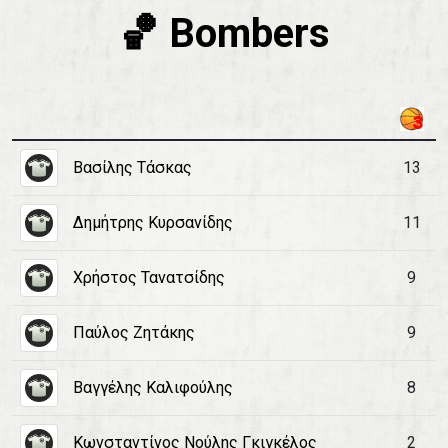
🏀 Bombers
Βασίλης Τάσκας
13
Δημήτρης Κυρσανίδης
11
Χρήστος Τανατσίδης
9
Παύλος Ζητάκης
9
Βαγγέλης Καλιφούλης
8
Κωνσταντίνος Νούλης Γκιγκέλος
2