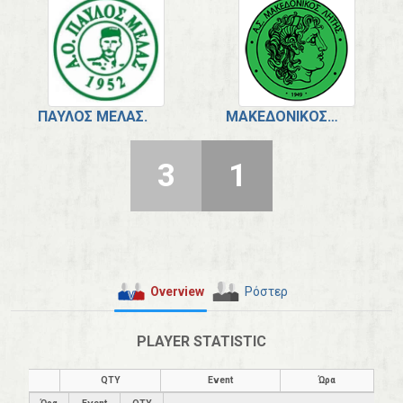
ΠΑΎΛΟΣ ΜΕΛΆΣ.
ΜΑΚΕΔΟΝΙΚΌΣ ΛΗΤΉΣ.
3
1
Overview
Ρόστερ
PLAYER STATISTIC
QTY
Event
Ώρα