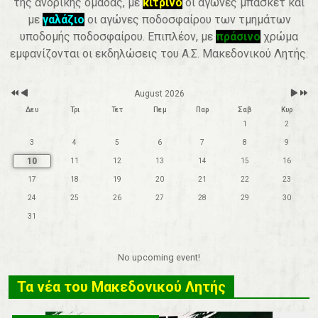
της ανδρικής ομάδας, με
κίτρινο
οι αγώνες μπάσκετ και
r
t
h
με
γαλάζιο
οι αγώνες ποδοσφαίρου των τμημάτων
υποδομής ποδοσφαίρου. Επιπλέον, με
πράσινο
χρώμα
εμφανίζονται οι εκδηλώσεις του Α.Σ. Μακεδονικού Λητής.
August 2026
Δευ
Τρι
Τετ
Πεμ
Παρ
Σαβ
Κυρ
1
2
3
4
5
6
7
8
9
10
11
12
13
14
15
16
17
18
19
20
21
22
23
24
25
26
27
28
29
30
31
No upcoming event!
Τα νέα του Μακεδονικού Λητής