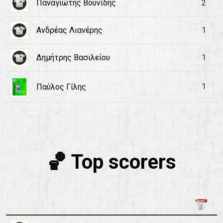
Παναγιώτης Βουνίδης
2
Ανδρέας Λιανέρης
1
Δημήτρης Βασιλείου
1
1
Παύλος Γίλης
🏀 Top scorers