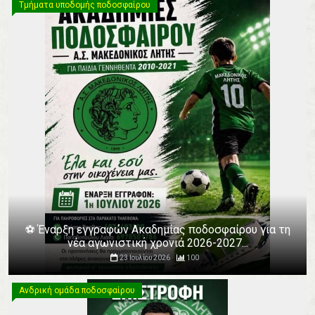
Τμήματα υποδομής ποδοσφαίρου
⚽️ Έναρξη εγγραφών Ακαδημίας ποδοσφαίρου για τη
νέα αγωνιστική χρονιά 2026-2027...
23 Ιουλίου 2026
100
Ανδρική ομάδα ποδοσφαίρου
Ανδρική ομάδα ποδοσφαίρου