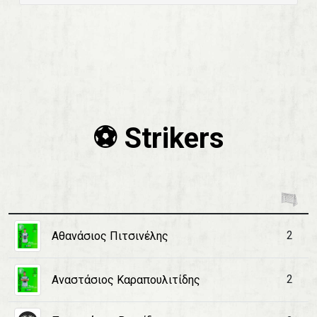
⚽️ Strikers
2
Αθανάσιος Πιτσινέλης
2
Αναστάσιος Καραπουλιτίδης