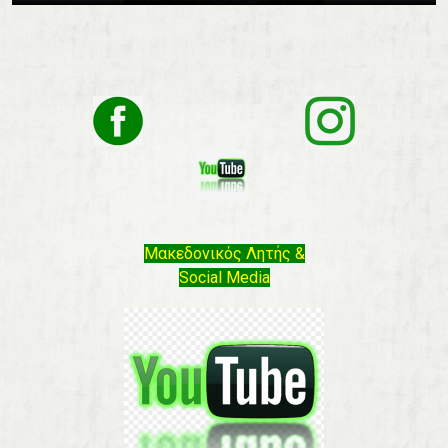
Μακεδονικός Λητής &
Social Media