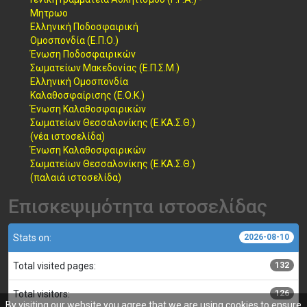
Μητρωο
Ελληνική Ποδοσφαιρική
Ομοσπονδία (Ε.Π.Ο.)
Ένωση Ποδοσφαιρικών
Σωματείων Μακεδονίας (Ε.Π.Σ.Μ.)
Ελληνική Ομοσπονδία
Καλαθοσφαίρισης (Ε.Ο.Κ.)
Ένωση Καλαθοσφαιρικών
Σωματείων Θεσσαλονίκης (Ε.ΚΑ.Σ.Θ.)
(νέα ιστοσελίδα)
Ένωση Καλαθοσφαιρικών
Σωματείων Θεσσαλονίκης (Ε.ΚΑ.Σ.Θ.)
(παλαιά ιστοσελίδα)
Επισκεψιμότητα ιστοσελίδας
Stats on:
2026-08-10
Total visited pages:
132
Total visitors:
126
By visiting our website you agree that we are using cookies to ensure