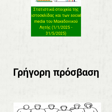
Στατιστικά στοιχεία της
ιστοσελίδας και των social
media του Μακεδονικού
Λητής (1/1/2025 -
31/5/2025)
Γρήγορη πρόσβαση