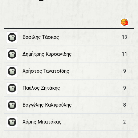
Βασίλης Τάσκας
13
Δημήτρης Κυρσανίδης
11
Χρήστος Τανατσίδης
9
Παύλος Ζητάκης
9
Βαγγέλης Καλιφούλης
8
Χάρης Μπατάκας
2