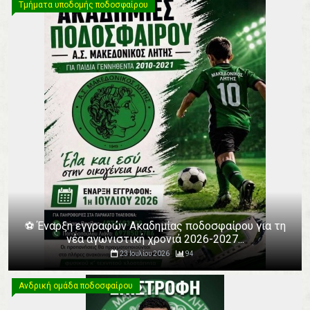
Τμήματα υποδομής ποδοσφαίρου
⚽️ Έναρξη εγγραφών Ακαδημίας ποδοσφαίρου για τη
νέα αγωνιστική χρονιά 2026-2027...
23 Ιουλίου 2026
94
Ανδρική ομάδα ποδοσφαίρου
Ανδρική ομάδα ποδοσφαίρου