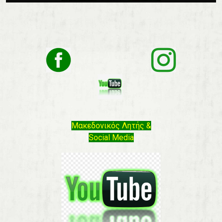
Μακεδονικός Λητής &
Social Media