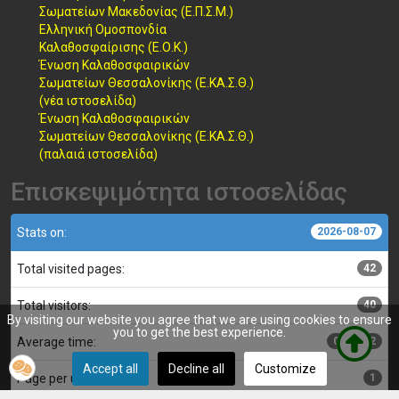
Σωματείων Μακεδονίας (Ε.Π.Σ.Μ.)
Ελληνική Ομοσπονδία
Καλαθοσφαίρισης (Ε.Ο.Κ.)
Ένωση Καλαθοσφαιρικών
Σωματείων Θεσσαλονίκης (Ε.ΚΑ.Σ.Θ.)
(νέα ιστοσελίδα)
Ένωση Καλαθοσφαιρικών
Σωματείων Θεσσαλονίκης (Ε.ΚΑ.Σ.Θ.)
(παλαιά ιστοσελίδα)
Επισκεψιμότητα ιστοσελίδας
Stats on:
2026-08-07
Total visited pages:
42
Total visitors:
40
By visiting our website you agree that we are using cookies to ensure
you to get the best experience.
Average time:
00:00:02
Accept all
Decline all
Customize
Page per user:
1