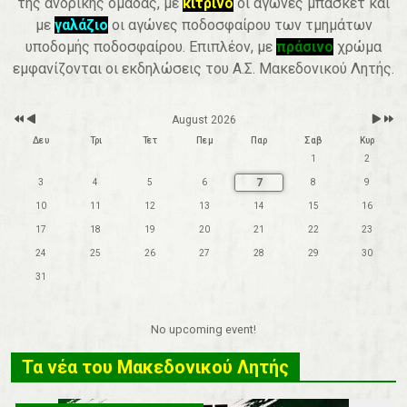
της ανδρικής ομάδας, με
κίτρινο
οι αγώνες μπάσκετ και
r
t
h
με
γαλάζιο
οι αγώνες ποδοσφαίρου των τμημάτων
υποδομής ποδοσφαίρου. Επιπλέον, με
πράσινο
χρώμα
εμφανίζονται οι εκδηλώσεις του Α.Σ. Μακεδονικού Λητής.
August 2026
Δευ
Τρι
Τετ
Πεμ
Παρ
Σαβ
Κυρ
1
2
7
3
4
5
6
8
9
10
11
12
13
14
15
16
17
18
19
20
21
22
23
24
25
26
27
28
29
30
31
No upcoming event!
Τα νέα του Μακεδονικού Λητής