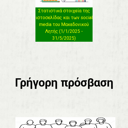
Στατιστικά στοιχεία της
ιστοσελίδας και των social
media του Μακεδονικού
Λητής (1/1/2025 -
31/5/2025)
Γρήγορη πρόσβαση