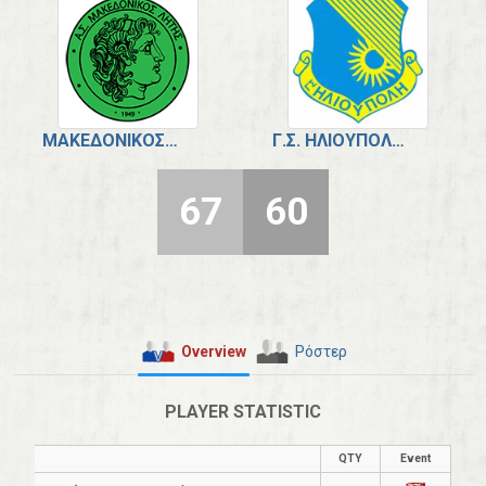
ΜΑΚΕΔΟΝΙΚΌΣ ΛΗΤΉΣ
Γ.Σ. ΗΛΙΟΎΠΟΛΗΣ
67
60
Overview
Ρόστερ
PLAYER STATISTIC
QTY
Event