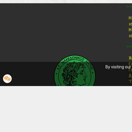
==
Η
ι
Η
ι
==
Χ
Ε
By visiting ou
Γ
Δ
"