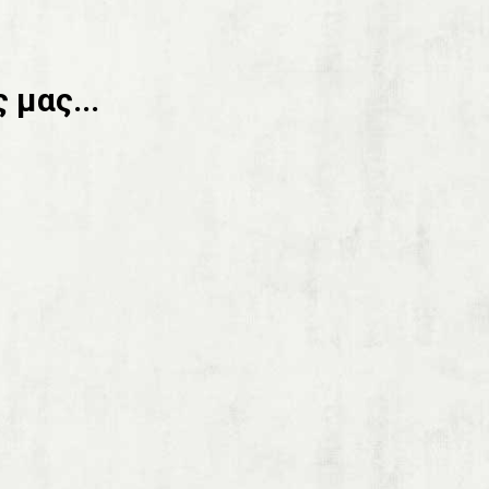
 μας...