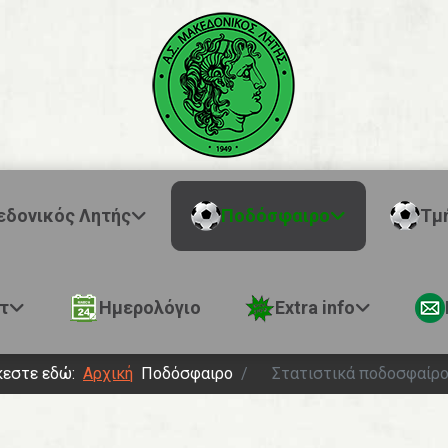
εδονικός Λητής
Ποδόσφαιρο
Τμ
τ
Ημερολόγιο
Extra info
κεστε εδώ:
Αρχική
Ποδόσφαιρο
Στατιστικά ποδοσφαίρ