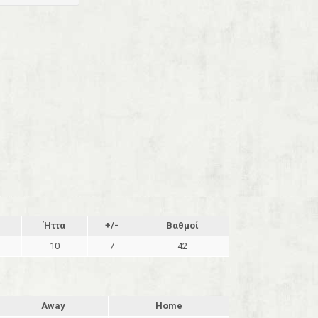
Ήττα
+/-
Βαθμοί
10
7
42
Away
Home