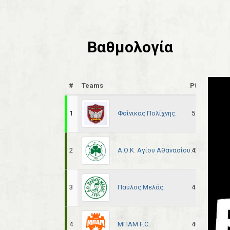
Βαθμολογία
#
Teams
Pts
Pl
Φοίνικας Πολίχνης.
1
51
22
Α.Ο.Κ. Αγίου Αθανασίου.
2
42
22
Παύλος Μελάς.
3
41
22
ΜΠΑΜ F.C.
4
40
22