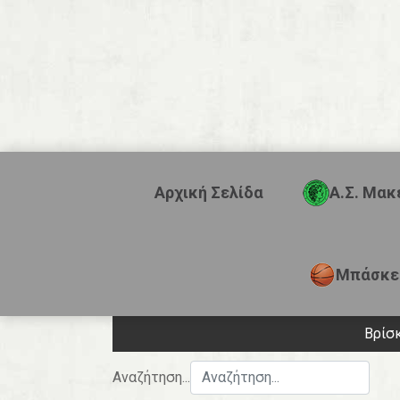
Αρχική Σελίδα
Α.Σ. Μακ
Μπάσκε
Βρίσ
Αναζήτηση...