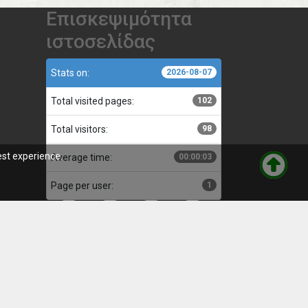
Επισκεψιμότητα
ιστοσελίδας
Stats on:
2026-08-07
Total visited pages:
102
Total visitors:
98
est experience.
Average time:
00:00:03
Page per user:
1