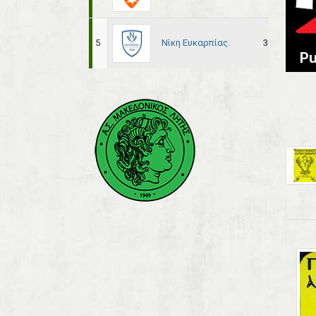
Νίκη Ευκαρπίας.
5
36
21
Pu