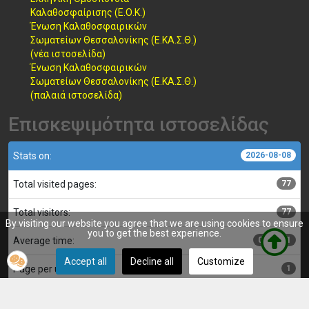
Καλαθοσφαίρισης (Ε.Ο.Κ.)
Ένωση Καλαθοσφαιρικών
Σωματείων Θεσσαλονίκης (Ε.ΚΑ.Σ.Θ.)
(νέα ιστοσελίδα)
Ένωση Καλαθοσφαιρικών
Σωματείων Θεσσαλονίκης (Ε.ΚΑ.Σ.Θ.)
(παλαιά ιστοσελίδα)
Επισκεψιμότητα ιστοσελίδας
Stats on:
2026-08-08
Total visited pages:
77
Total visitors:
77
By visiting our website you agree that we are using cookies to ensure
you to get the best experience.
Average time:
00:00:01
Accept all
Decline all
Customize
Page per user:
1