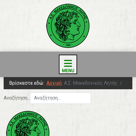
Βρίσκεστε εδώ:
Αρχική
Α.Σ. Μακεδονικός Λητής
Αναζήτηση...