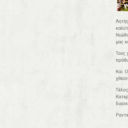
Λητής
καλύτ
Νιώθο
μας κ
Τους 
πρόθυ
Και 
χθεσι
Τέλο
Κατερ
διασκ
Ραντε