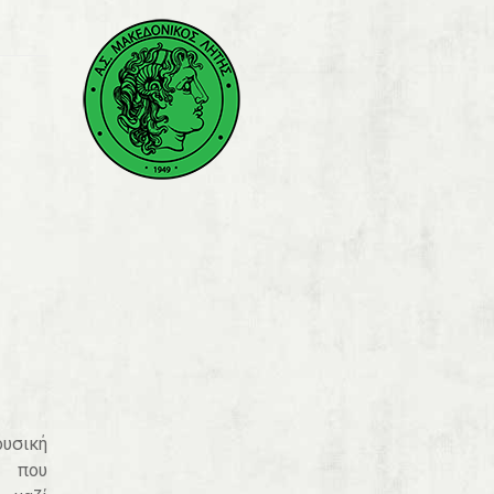
ουσική
 που