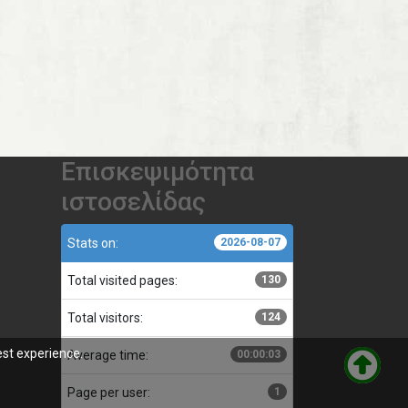
Επισκεψιμότητα
ιστοσελίδας
Stats on:
2026-08-07
Total visited pages:
130
Total visitors:
124
est experience.
Average time:
00:00:03
Page per user:
1