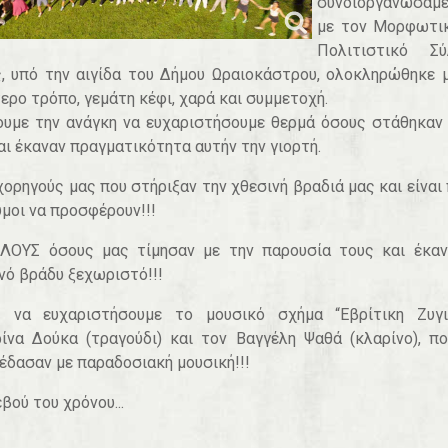
συνδιοργανώσαμε
με τον Μορφωτικ
Πολιτιστικό Σύ
, υπό την αιγίδα του Δήμου Ωραιοκάστρου, ολοκληρώθηκε 
ερο τρόπο, γεμάτη κέφι, χαρά και συμμετοχή.
υμε την ανάγκη να ευχαριστήσουμε θερμά όσους στάθηκαν
αι έκαναν πραγματικότητα αυτήν την γιορτή.
χορηγούς μας που στήριξαν την χθεσινή βραδιά μας και είναι
μοι να προσφέρουν!!!
ΟΛΟΥΣ όσους μας τίμησαν με την παρουσία τους και έκαν
νό βράδυ ξεχωριστό!!!
ς να ευχαριστήσουμε το μουσικό σχήμα “Εβρίτικη Ζυγια
ίνα Δούκα (τραγούδι) και τον Βαγγέλη Ψαθά (κλαρίνο), π
έδασαν με παραδοσιακή μουσική!!!
βού του χρόνου...