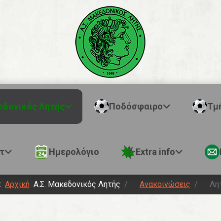
εδονικός Λητής
Ποδόσφαιρο
Τμ
τ
Ημερολόγιο
Extra info
ώ:
Αρχική
Α.Σ. Μακεδονικός Λητής
Ανακοινώσεις
Λη