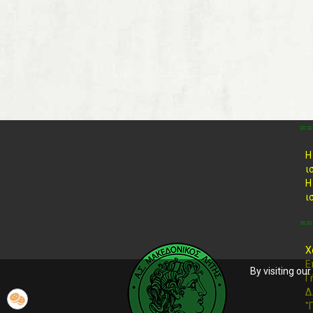
==
Η
ι
Η
ι
==
Χ
Ε
By visiting ou
Γ
Δ
"