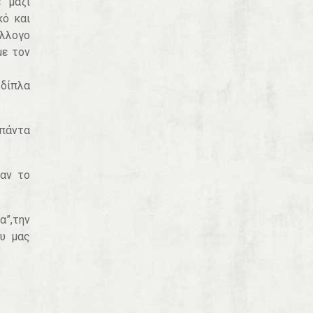
 μαζί
ό και
λλογο
με τον
 δίπλα
 πάντα
αν το
”,την
ου μας