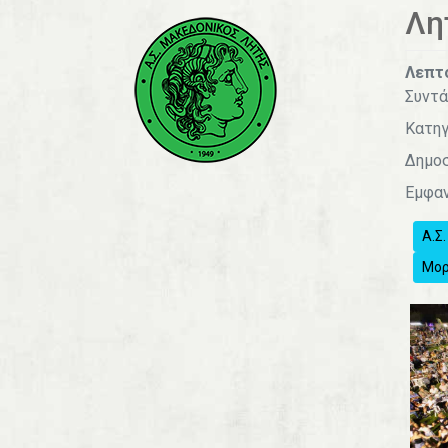
Λη
Λεπτ
Συντά
Κατηγ
Δημοσ
Εμφαν
Α.Σ
Μορ