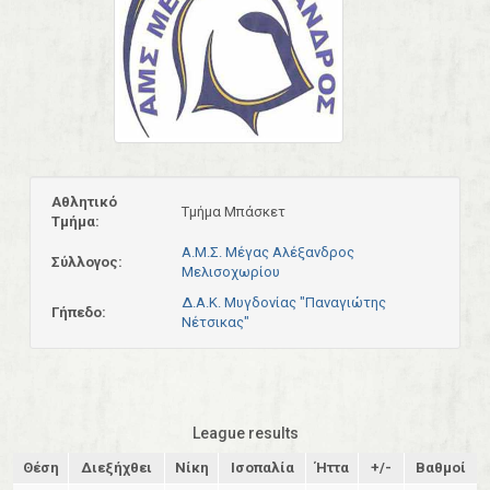
Αθλητικό
Τμήμα Μπάσκετ
Τμήμα:
Α.Μ.Σ. Μέγας Αλέξανδρος
Σύλλογος:
Μελισοχωρίου
Δ.Α.Κ. Μυγδονίας "Παναγιώτης
Γήπεδο:
Νέτσικας"
League results
Θέση
Διεξήχθει
Νίκη
Ισοπαλία
Ήττα
+/-
Βαθμοί