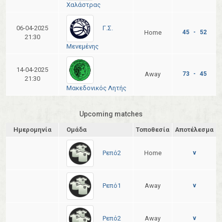
Χαλάστρας
Γ.Σ.
06-04-2025
Home
45 - 52
21:30
Μενεμένης
14-04-2025
Away
73 - 45
21:30
Μακεδονικός Λητής
Upcoming matches
Ημερομηνία
Ομάδα
Τοποθεσία
Αποτέλεσμα
Ρεπό2
Home
v
Ρεπό1
Away
v
Ρεπό2
Away
v