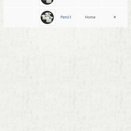
Ρεπό1
Home
v