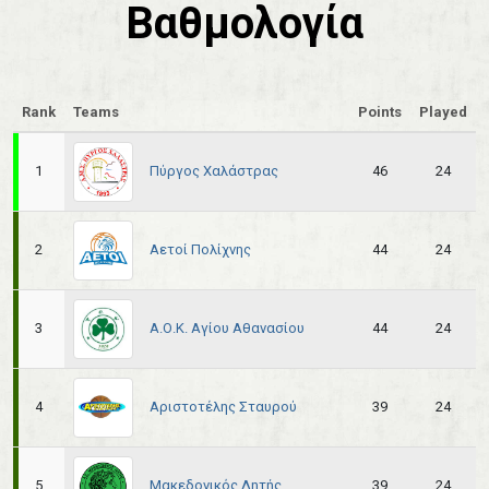
Βαθμολογία
Rank
Teams
Points
Played
Πύργος Χαλάστρας
1
46
24
Αετοί Πολίχνης
2
44
24
Α.Ο.Κ. Αγίου Αθανασίου
3
44
24
Αριστοτέλης Σταυρού
4
39
24
Μακεδονικός Λητής
5
39
24