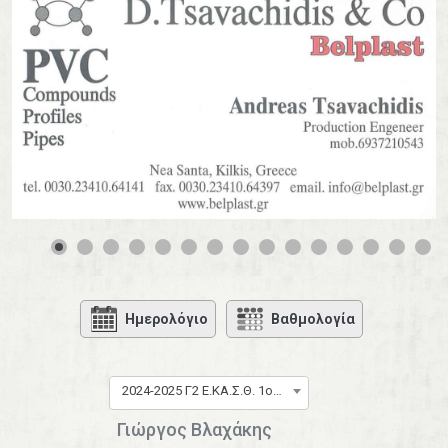
0
1
2
3
4
Ημερολόγιο
Βαθμολογία
2024-2025 Γ2 Ε.ΚΑ.Σ.Θ. 1ος όμιλος
Γιώργος Βλαχάκης