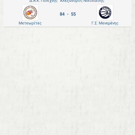
Δ.Α.Κ. Πολίχνης "Αλέξανδρος Νικολαΐδης"
84 - 55
Μετεωρίτες
Γ.Σ. Μενεμένης