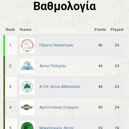
Βαθμολογία
Rank
Teams
Points
Played
Πύργος Χαλάστρας
1
46
24
Αετοί Πολίχνης
2
44
24
Α.Ο.Κ. Αγίου Αθανασίου
3
44
24
Αριστοτέλης Σταυρού
4
39
24
Μακεδονικός Λητής
5
39
24