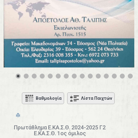
0
1
2
3
4
Βαθμολογία
Λίστα Παιχτών
Πρωτάθλημα Ε.ΚΑ.Σ.Θ. 2024-2025 Γ2
Ε.ΚΑ.Σ.Θ. 1ος όμιλος