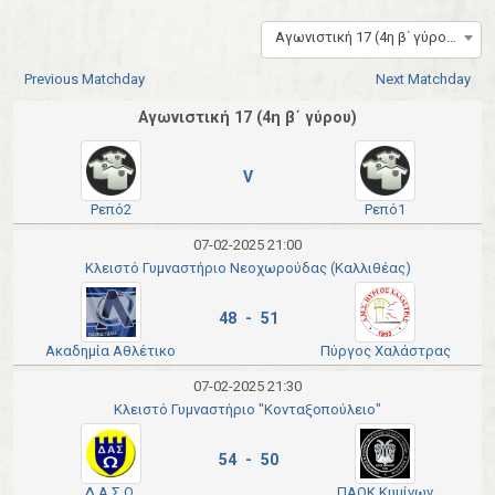
Αγωνιστική 17 (4η β΄ γύρου)
Previous Matchday
Next Matchday
Αγωνιστική 17 (4η β΄ γύρου)
V
Ρεπό2
Ρεπό1
07-02-2025 21:00
Κλειστό Γυμναστήριο Νεοχωρούδας (Καλλιθέας)
48 - 51
Ακαδημία Αθλέτικο
Πύργος Χαλάστρας
07-02-2025 21:30
Κλειστό Γυμναστήριο "Κονταξοπούλειο"
54 - 50
Δ.Α.Σ.Ω.
ΠΑΟΚ Κυμίνων