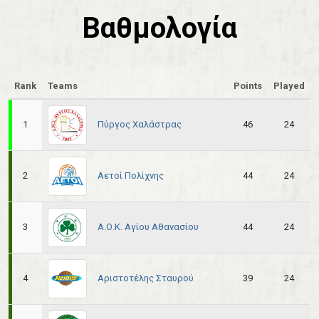
Βαθμολογία
Rank
Teams
Points
Played
Πύργος Χαλάστρας
1
46
24
Αετοί Πολίχνης
2
44
24
Α.Ο.Κ. Αγίου Αθανασίου
3
44
24
Αριστοτέλης Σταυρού
4
39
24