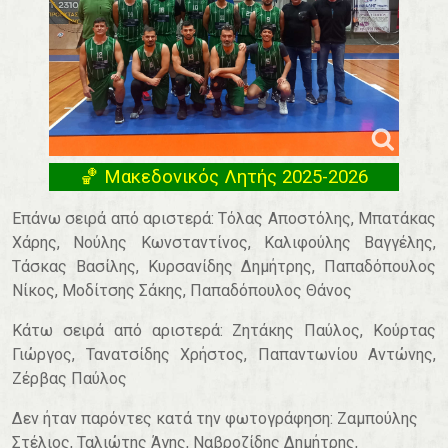
🏀 Μακεδονικός Λητής 2025-2026
Επάνω σειρά από αριστερά: Τόλας Αποστόλης, Μπατάκας
Χάρης, Νούλης Κωνσταντίνος, Καλιφούλης Βαγγέλης,
Τάσκας Βασίλης, Κυρσανίδης Δημήτρης, Παπαδόπουλος
Νίκος, Μοδίτσης Σάκης, Παπαδόπουλος Θάνος
Κάτω σειρά από αριστερά: Ζητάκης Παύλος, Κούρτας
Γιώργος, Τανατσίδης Χρήστος, Παπαντωνίου Αντώνης,
Ζέρβας Παύλος
Δεν ήταν παρόντες κατά την φωτογράφηση: Ζαμπούλης
Στέλιος, Ταλιώτης Άγης, Ναβροζίδης Δημήτρης,