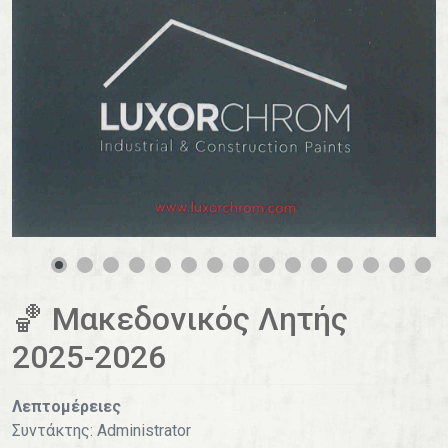
0
1
2
3
4
🏀 Μακεδονικός Λητής
2025-2026
Λεπτομέρειες
Συντάκτης:
Administrator