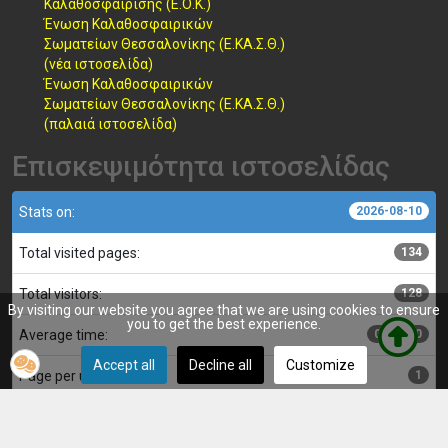
Καλαθοσφαίρισης (Ε.Ο.Κ.)
Ένωση Καλαθοσφαιρικών
Σωματείων Θεσσαλονίκης (Ε.ΚΑ.Σ.Θ.)
(νέα ιστοσελίδα)
Ένωση Καλαθοσφαιρικών
Σωματείων Θεσσαλονίκης (Ε.ΚΑ.Σ.Θ.)
(παλαιά ιστοσελίδα)
Επισκεψιμότητα ιστοσελίδας
Stats on:
2026-08-10
Total visited pages:
134
Total visitors:
128
By visiting our website you agree that we are using cookies to ensure
you to get the best experience.
Average time:
00:00:00
Accept all
Decline all
Customize
Page per user:
1