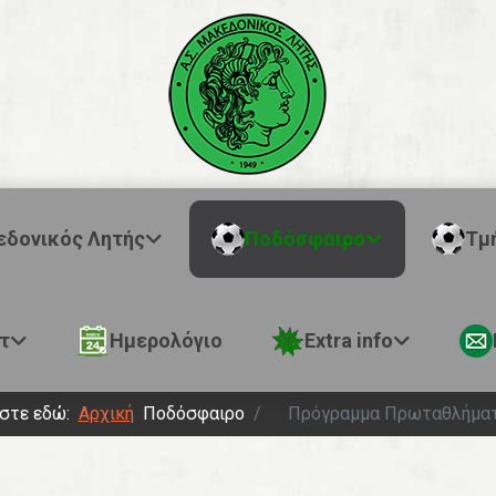
εδονικός Λητής
Ποδόσφαιρο
Τμ
τ
Ημερολόγιο
Extra info
εστε εδώ:
Αρχική
Ποδόσφαιρο
Πρόγραμμα Πρωταθλήμα