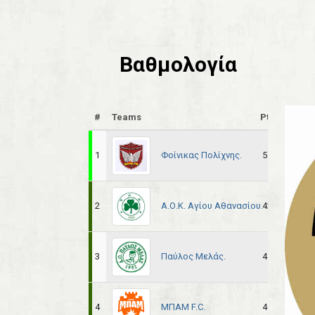
Βαθμολογία
#
Teams
Pts
Pl
Φοίνικας Πολίχνης.
1
51
22
Α.Ο.Κ. Αγίου Αθανασίου.
2
42
22
Παύλος Μελάς.
3
41
22
ΜΠΑΜ F.C.
4
40
22