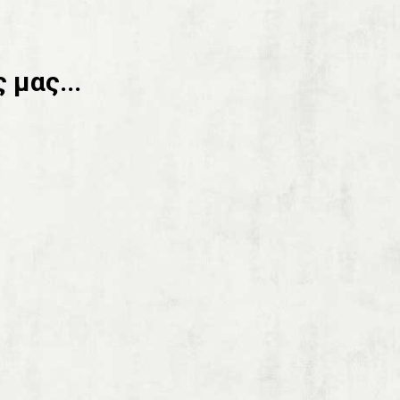
 μας...