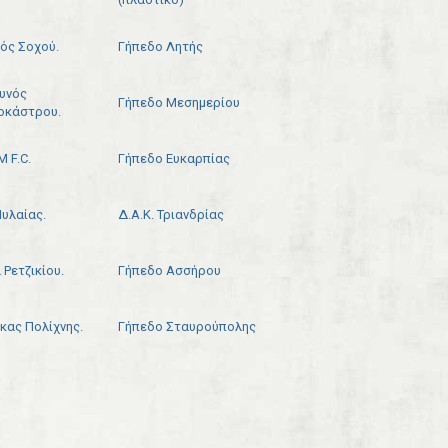
κός Σοχού.
Γήπεδο Λητής
υνός
Γήπεδο Μεσημερίου
οκάστρου.
 F.C.
Γήπεδο Ευκαρπίας
Πυλαίας.
Δ.Α.Κ. Τριανδρίας
Ρετζικίου.
Γήπεδο Ασσήρου
κας Πολίχνης.
Γήπεδο Σταυρούπολης