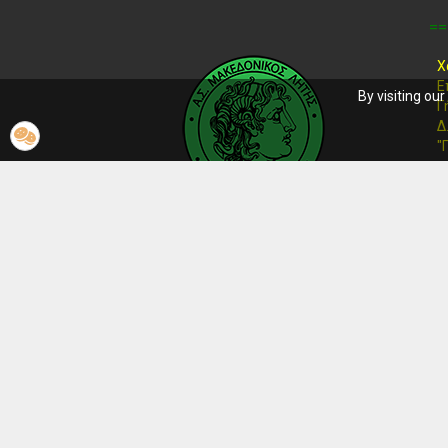
==
Χ
Ε
By visiting ou
Γ
Δ
"