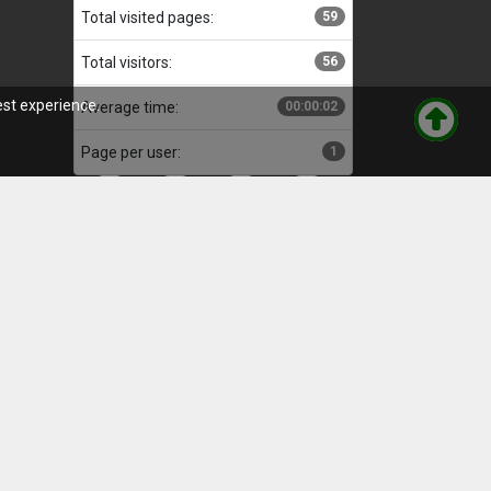
Total visited pages:
59
Total visitors:
56
est experience.
Average time:
00:00:02
Page per user:
1