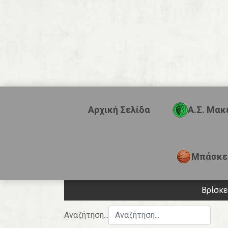
Αρχική Σελίδα
Α.Σ. Μακ
Μπάσκε
Βρίσκ
Αναζήτηση...