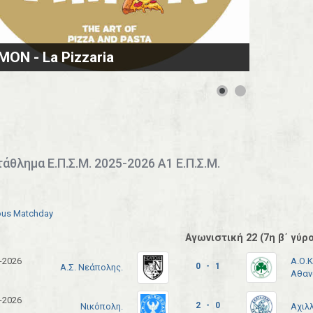
MON - La Pizzaria
άθλημα Ε.Π.Σ.Μ. 2025-2026 Α1 Ε.Π.Σ.Μ.
ous Matchday
Αγωνιστική 22 (7η β΄ γύρο
-2026
Α.Ο.Κ
0 - 1
Α.Σ. Νεάπολης.
Αθαν
-2026
2 - 0
Νικόπολη.
Αχιλ