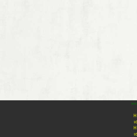
==
Η
ι
Η
ι