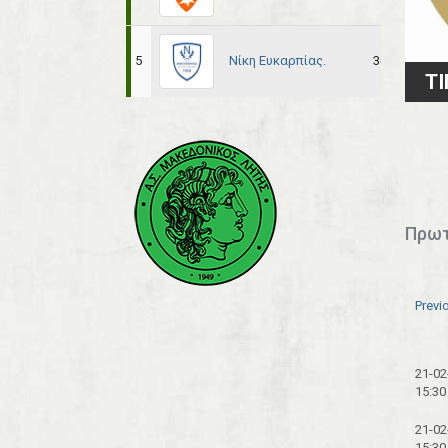
Νίκη Ευκαρπίας.
5
36
21
TI
Πρωτ
Previ
21-02
15:30
21-02
15:30