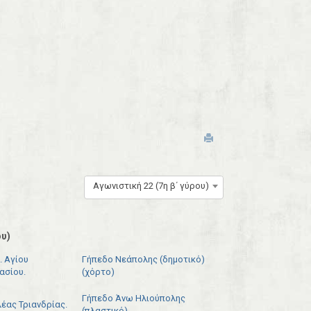
Αγωνιστική 22 (7η β΄ γύρου)
υ)
. Αγίου
Γήπεδο Νεάπολης (δημοτικό)
ασίου.
(χόρτο)
Γήπεδο Άνω Ηλιούπολης
λέας Τριανδρίας.
(πλαστικό)