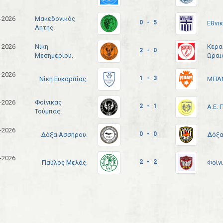
-2026
Μακεδονικός
0 - 5
Εθνι
Λητής.
-2026
Νίκη
Κερα
2 - 0
Μεσημερίου.
Ωραι
-2026
1 - 3
Νίκη Ευκαρπίας.
ΜΠΑΜ
-2026
Φοίνικας
2 - 1
Α.Ε. 
Τούμπας.
-2026
0 - 0
Δόξα Ασσήρου.
Δόξα 
-2026
2 - 2
Παύλος Μελάς.
Φοίνι