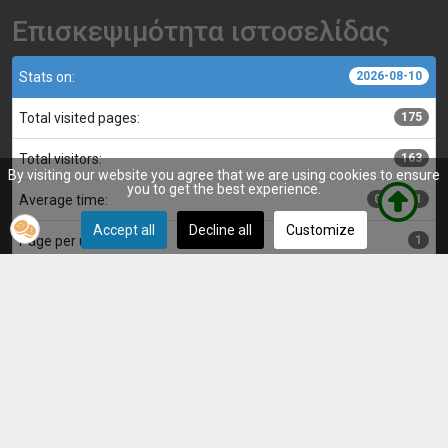
Επισκεψιμότητα ιστοσελίδας
Stats on:
2026-08-10
Total visited pages:
175
Total visitors:
163
By visiting our website you agree that we are using cookies to ensure
you to get the best experience.
Average time:
00:00:01
Accept all
Decline all
Customize
Page per user:
1
Κατασκευή, επιμέλεια και διαχείριση ιστοσελίδας:
Αντώνης