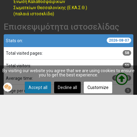
Ένωση Καλαθοσφαιρικών
Σωματείων Θεσσαλονίκης (Ε.ΚΑ.Σ.Θ.)
(παλαιά ιστοσελίδα)
Επισκεψιμότητα ιστοσελίδας
Stats on:
2026-08-07
Total visited pages:
58
Total visitors:
55
By visiting our website you agree that we are using cookies to ensure
you to get the best experience.
Average time:
00:00:02
Accept all
Decline all
Customize
Page per user:
1