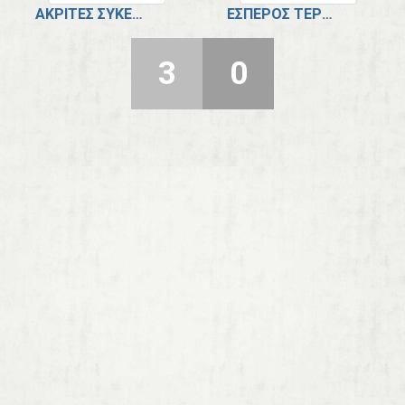
ΑΚΡΊΤΕΣ ΣΥΚΕΏΝ - Κ17
ΈΣΠΕΡΟΣ ΤΕΡΨΙΘΈΑΣ - Κ17
3
0