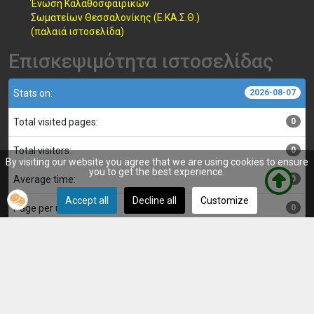
Ένωση Καλαθοσφαιρικών
Σωματείων Θεσσαλονίκης (Ε.ΚΑ.Σ.Θ.)
(παλαιά ιστοσελίδα)
Επισκεψιμότητα ιστοσελίδας
Stats on:
2026-08-07
Total visited pages:
0
Total visitors:
0
By visiting our website you agree that we are using cookies to ensure
you to get the best experience.
Average time:
0
Accept all
Decline all
Customize
Page per user:
0