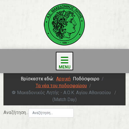
Βρίσκεστε εδώ:
Αρχική
Ποδόσφαιρο
Τα νέα του ποδοσφαίρου
⚽️ Μακεδονικός Λητής - Α.Ο.Κ. Αγίου Αθανασίου
(Match Day)
Αναζήτηση...