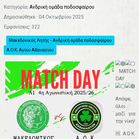
Κατηγορία:
Ανδρική ομάδα ποδοσφαίρου
Δημοσιεύθηκε : 04 Οκτωβρίου 2025
Εμφανίσεις: 322
Μακεδονικός Λητής - Ανδρική ομάδα ποδοσφαίρου
Α.Ο.Κ. Αγίου Αθανασίου
MATCH
DAY
Απόψε,
όλοι
μαζί για
την νίκη!
🆚️ Α.Ο.Κ.