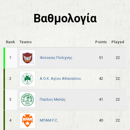
Βαθμολογία
Rank
Teams
Points
Played
Φοίνικας Πολίχνης.
1
51
22
Α.Ο.Κ. Αγίου Αθανασίου.
2
42
22
Παύλος Μελάς.
3
41
22
ΜΠΑΜ F.C.
4
40
22