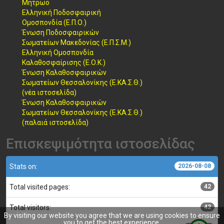
Μητρωο
Ελληνική Ποδοσφαιρική
Ομοσπονδία (Ε.Π.Ο.)
Ένωση Ποδοσφαιρικών
Σωματείων Μακεδονίας (Ε.Π.Σ.Μ.)
Ελληνική Ομοσπονδία
Καλαθοσφαίρισης (Ε.Ο.Κ.)
Ένωση Καλαθοσφαιρικών
Σωματείων Θεσσαλονίκης (Ε.ΚΑ.Σ.Θ.)
(νέα ιστοσελίδα)
Ένωση Καλαθοσφαιρικών
Σωματείων Θεσσαλονίκης (Ε.ΚΑ.Σ.Θ.)
(παλαιά ιστοσελίδα)
Επισκεψιμότητα ιστοσελίδας
Stats on:
2026-08-08
Total visited pages:
42
Total visitors:
42
By visiting our website you agree that we are using cookies to ensure
you to get the best experience.