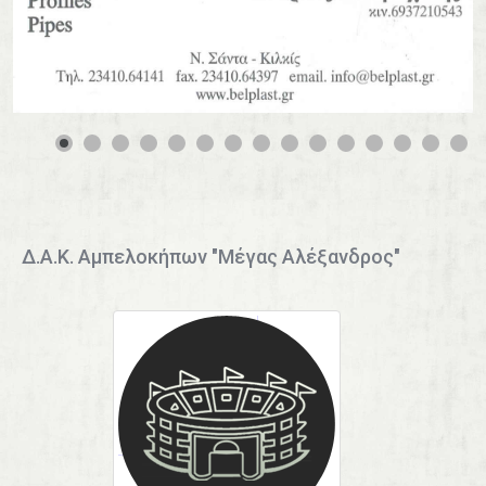
0
1
2
3
4
Δ.Α.Κ. Αμπελοκήπων "Μέγας Αλέξανδρος"