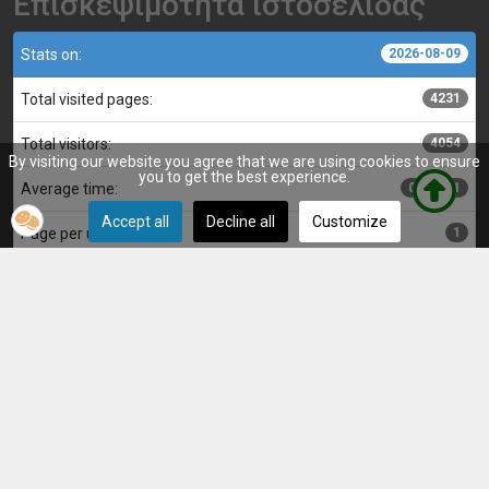
Επισκεψιμότητα ιστοσελίδας
Stats on:
2026-08-09
Total visited pages:
4231
Total visitors:
4054
By visiting our website you agree that we are using cookies to ensure
you to get the best experience.
Average time:
00:00:21
Accept all
Decline all
Customize
Page per user:
1
Κατασκευή, επιμέλεια και διαχείριση ιστοσελίδας:
Αντώνης
© Μακεδονικός Λητής 2025