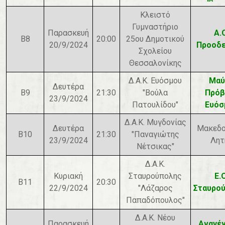
Κλειστό
Γυμναστήριο
Παρασκευή
Α.
Β8
20:00
25ου Δημοτικού
20/9/2024
Προοδε
Σχολείου
Θεσσαλονίκης
Δ.Α.Κ. Ευόσμου
Μαύ
Δευτέρα
Β9
21:30
"Βούλα
Πρόβ
23/9/2024
Πατουλίδου"
Ευόσ
Δ.Α.Κ. Μυγδονίας
Δευτέρα
Μακεδο
Β10
21:30
"Παναγιώτης
23/9/2024
Λητ
Νέτσικας"
Δ.Α.Κ.
Κυριακή
Σταυρούπολης
Ε.
Β11
20:30
22/9/2024
"Λάζαρος
Σταυρο
Παπαδόπουλος"
Δ.Α.Κ. Νέου
Παρασκευή
Αναγέ