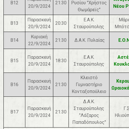
Β12
21:30
Ρυσίου "Χρήστος
20/9/2024
Νέου Ρ
Θωμάρεϊς"
Παρασκευή
Ε.Α.Κ.
Μάρ
Β13
20:30
20/9/2024
Σταυρούπολης
Μπότσ
Κυριακή
Β14
21:30
Δ.Α.Κ. Πυλαίας
Ε.Ο.
22/9/2024
Παρασκευή
Ε.Α.Κ.
Αστέ
Β15
18:30
20/9/2024
Σταυρούπολης
Κουκλ
Κλειστό
Παρασκευή
Κερα
Β16
21:30
Γυμναστήριο
20/9/2024
Ωραιοκ
Κονταξοπούλειο
Δ.Α.Κ.
Παρασκευή
Σταυρούπολης
Γ.Σ
Β17
21:30
20/9/2024
"Λάζαρος
Ηλιού
Παπαδόπουλος"