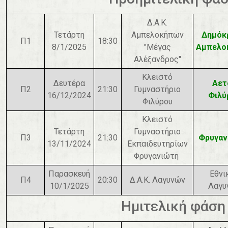
Δ.Α.Κ.
Τετάρτη
Αμπελοκήπων
Δημόκ
Π1
18:30
8/1/2025
"Μέγας
Αμπελο
Αλέξανδρος"
Κλειστό
Δευτέρα
Αετ
Π2
21:30
Γυμναστήριο
16/12/2024
Φιλύ
Φιλύρου
Κλειστό
Τετάρτη
Γυμναστήριο
Π3
21:30
Φρυγαν
13/11/2024
Εκπαιδευτηρίων
Φρυγανιώτη
Παρασκευή
Εθνι
Π4
20:30
Δ.Α.Κ. Λαγυνών
10/1/2025
Λαγυ
Ημιτελική φάση