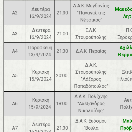
Δ.Α.Κ. Μυγδονίας
Δευτέρα
Μακεδο
A2
21:30
"Παναγιώτης
16/9/2024
Λητ
Νέτσικας"
Δευτέρα
Ε.Α.Κ.
Π.
A3
21:00
16/9/2024
Σταυρούπολης
Ξηροκ
Παρασκευή
Αχιλ
A4
21:30
Δ.Α.Κ. Περαίας
13/9/2024
Θερμα
Δ.Α.Κ.
Κυριακή
Σταυρούπολης
Ελπί
A5
20:00
15/9/2024
"Λάζαρος
Ηλιού
Παπαδόπουλος"
Δ.Α.Κ. Πολίχνης
Κυριακή
Αετ
A6
18:00
"Αλέξανδρος
15/9/2024
Πολί
Νικολαΐδης"
Δ.Α.Κ. Ευόσμου
Μαύ
Δευτέρα
A7
21:30
"Βούλα
Πρόβ
16/9/2024