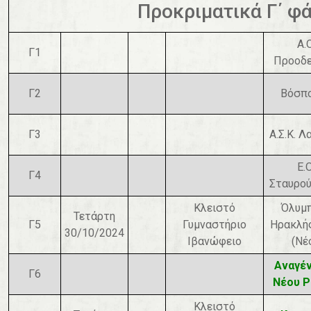
Προκριματικά Γ΄ φ
Α.Ο
Γ1
Προοδε
Γ2
Βόσπ
Γ3
Α.Σ.Κ. 
Ε.Ο
Γ4
Σταυρο
Κλειστό
Όλυμ
Τετάρτη
Γ5
Γυμναστήριο
Ηρακλή
30/10/2024
Ιβανώφειο
(Νέ
Αναγέ
Γ6
Νέου Ρ
Κλειστό