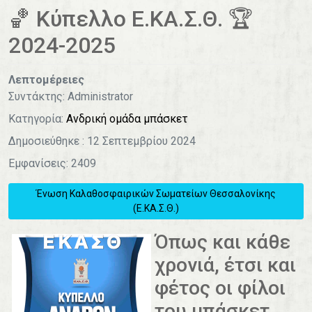
0
1
2
3
4
🏀 Κύπελλο Ε.ΚΑ.Σ.Θ. 🏆
2024-2025
Λεπτομέρειες
Συντάκτης:
Administrator
Κατηγορία:
Ανδρική ομάδα μπάσκετ
Δημοσιεύθηκε : 12 Σεπτεμβρίου 2024
Εμφανίσεις: 2409
Ένωση Καλαθοσφαιρικών Σωματείων Θεσσαλονίκης
(Ε.ΚΑ.Σ.Θ.)
Όπως και κάθε
χρονιά, έτσι και
φέτος οι φίλοι
του μπάσκετ