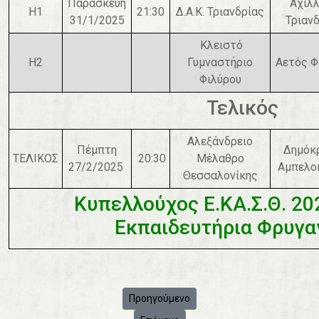
Παρασκευή
Αχιλ
Η1
21:30
Δ.Α.Κ. Τριανδρίας
31/1/2025
Τριαν
Κλειστό
Η2
Γυμναστήριο
Αετός Φ
Φιλύρου
Τελικός
Αλεξάνδρειο
Πέμπτη
Δημόκ
ΤΕΛΙΚΟΣ
20:30
Μέλαθρο
27/2/2025
Αμπελο
Θεσσαλονίκης
Κυπελλούχος Ε.ΚΑ.Σ.Θ. 20
Εκπαιδευτήρια Φρυγα
Προηγούμενο άρθρο: 🏀 Νίκη και πρόκρι
Προηγούμενο