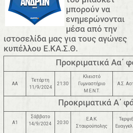
μπορούν να
ενημερώνονται
μέσα από την
ιστοσελίδα μας για τους αγώνες
κυπέλλου Ε.ΚΑ.Σ.Θ.
Προκριματικά Αα΄ 
Κλειστό
Τετάρτη
AΑ
21:30
Γυμναστήριο
Α.Σ. Α
11/9/2024
Μ.Ε.Ν.Τ.
Προκριματικά Α΄ φ
Σάββατο
Ε.Α.Κ.
Τερψι
A1
20:30
14/9/2024
Σταυρούπολης
Ευαγγελ