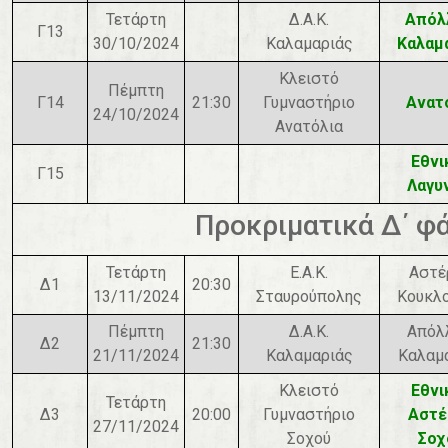
Τετάρτη
Δ.Α.Κ.
Απόλ
Γ13
30/10/2024
Καλαμαριάς
Καλαμ
Κλειστό
Πέμπτη
Γ14
21:30
Γυμναστήριο
Ανατ
24/10/2024
Ανατόλια
Εθνι
Γ15
Λαγυ
Προκριματικά Δ΄ φ
Τετάρτη
Ε.Α.Κ.
Αστέ
Δ1
20:30
13/11/2024
Σταυρούπολης
Κουκλ
Πέμπτη
Δ.Α.Κ.
Απόλ
Δ2
21:30
21/11/2024
Καλαμαριάς
Καλαμ
Κλειστό
Εθνι
Τετάρτη
Δ3
20:00
Γυμναστήριο
Αστέ
27/11/2024
Σοχού
Σοχ