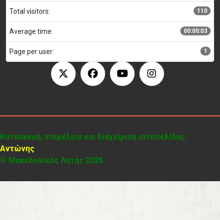
Total visitors:
110
Average time:
00:00:03
Page per user:
1
Κατασκευή, επιμέλεια και διαχείριση ιστοσελίδας:
Αντώνης
© Μακεδονικός Λητής 2025