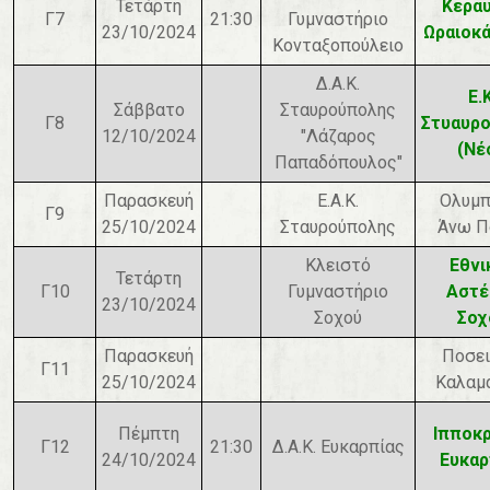
Τετάρτη
Κερα
Γ7
21:30
Γυμναστήριο
23/10/2024
Ωραιοκ
Κονταξοπούλειο
Δ.Α.Κ.
Ε.Κ
Σάββατο
Σταυρούπολης
Γ8
Στυαυρ
12/10/2024
"Λάζαρος
(Νέ
Παπαδόπουλος"
Παρασκευή
Ε.Α.Κ.
Ολυμπ
Γ9
25/10/2024
Σταυρούπολης
Άνω Π
Κλειστό
Εθνι
Τετάρτη
Γ10
Γυμναστήριο
Αστέ
23/10/2024
Σοχού
Σοχ
Παρασκευή
Ποσε
Γ11
25/10/2024
Καλαμ
Πέμπτη
Ιπποκ
Γ12
21:30
Δ.Α.Κ. Ευκαρπίας
24/10/2024
Ευκαρ