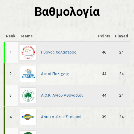
Βαθμολογία
Rank
Teams
Points
Played
Πύργος Χαλάστρας
1
46
24
Αετοί Πολίχνης
2
44
24
Α.Ο.Κ. Αγίου Αθανασίου
3
44
24
Αριστοτέλης Σταυρού
4
39
24