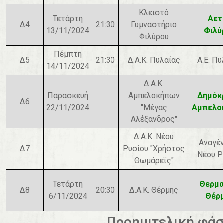
Κλειστό
Τετάρτη
Αετ
Δ4
21:30
Γυμναστήριο
13/11/2024
Φιλύ
Φιλύρου
Πέμπτη
Δ5
21:30
Δ.Α.Κ. Πυλαίας
Α.Ε. Π
14/11/2024
Δ.Α.Κ.
Παρασκευή
Αμπελοκήπων
Δημόκ
Δ6
22/11/2024
"Μέγας
Αμπελο
Αλέξανδρος"
Δ.Α.Κ. Νέου
Αναγέ
Δ7
Ρυσίου "Χρήστος
Νέου Ρ
Θωμάρεϊς"
Τετάρτη
Θερμα
Δ8
20:30
Δ.Α.Κ. Θέρμης
6/11/2024
Θέρ
Προημιτελική φά